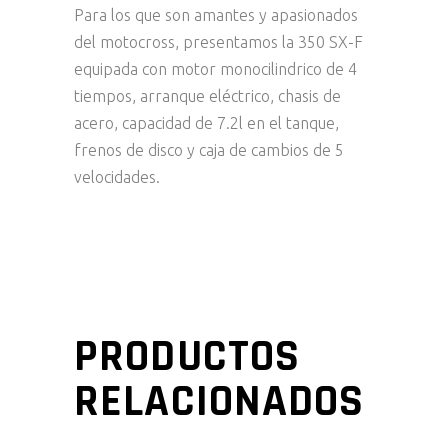
Para los que son amantes y apasionados
del motocross, presentamos la 350 SX-F
equipada con motor monocilindrico de 4
tiempos, arranque eléctrico, chasis de
acero, capacidad de 7.2l en el tanque,
frenos de disco y caja de cambios de 5
velocidades.
PRODUCTOS
RELACIONADOS