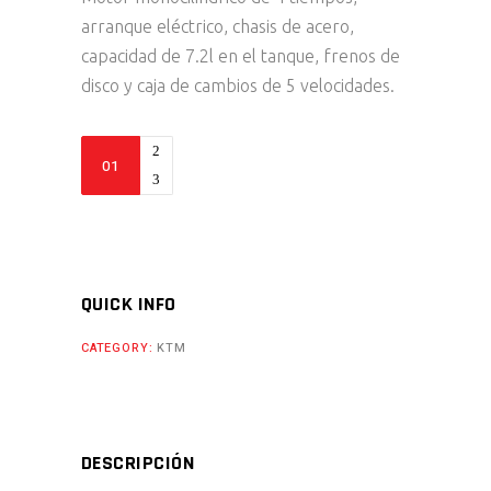
arranque eléctrico, chasis de acero,
capacidad de 7.2l en el tanque, frenos de
disco y caja de cambios de 5 velocidades.
350
SX-
F
-
2024
quantity
QUICK INFO
CATEGORY:
KTM
DESCRIPCIÓN