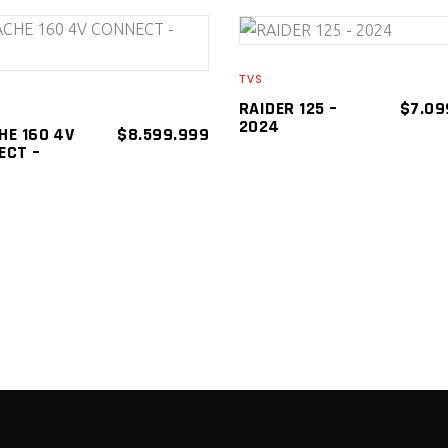
AÑADIR AL
AÑADIR AL
TVS
CARRITO
CARRITO
RAIDER 125 –
$
7.09
2024
HE 160 4V
$
8.599.999
ECT –