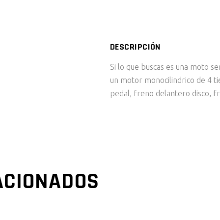
DESCRIPCIÓN
Si lo que buscas es una moto 
un motor monocilindrico de 4 t
pedal, freno delantero disco, f
ACIONADOS