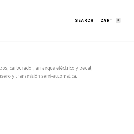
CART
0
 – 2024
NO PRODUCTS IN THE CART.
os, carburador, arranque eléctrico y pedal,
asero y transmisión semi-automatica.