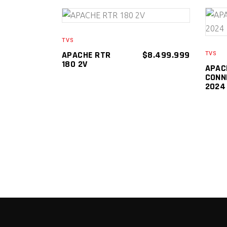
AÑADIR AL
TVS
CARRITO
APACHE RTR
$
8.499.999
TVS
180 2V
APAC
CONN
2024