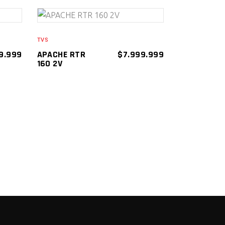
AÑADIR AL
TVS
CARRITO
9.999
APACHE RTR
$
7.999.999
160 2V