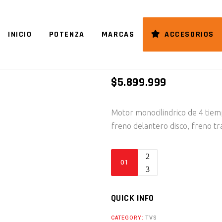
INICIO
POTENZA
MARCAS
ACCESORIOS
NEO NX 110
$
5.899.999
Motor monocilindrico de 4 tiemp
freno delantero disco, freno tr
NEO
NX
110
-
QUICK INFO
2024
CATEGORY:
TVS
quantity