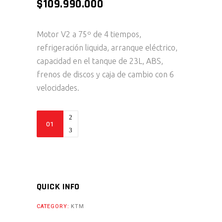
$
109.990.000
Motor V2 a 75º de 4 tiempos,
refrigeración liquida, arranque eléctrico,
capacidad en el tanque de 23L, ABS,
frenos de discos y caja de cambio con 6
velocidades.
1290
SUPER
ADVENTURE
S
-
2024
QUICK INFO
quantity
CATEGORY:
KTM