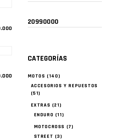
0.000
Precio
Precio
mínimo
máximo
CATEGORÍAS
0.000
MOTOS
(140)
ACCESORIOS Y REPUESTOS
(51)
EXTRAS
(21)
ENDURO
(11)
MOTOCROSS
(7)
STREET
(3)