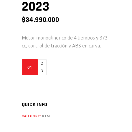
2023
$
34.990.000
Motor monocilindrico de 4 tiempos y 373
cc, control de tracción y ABS en curva.
390
Adventure
-
2023
quantity
QUICK INFO
CATEGORY:
KTM