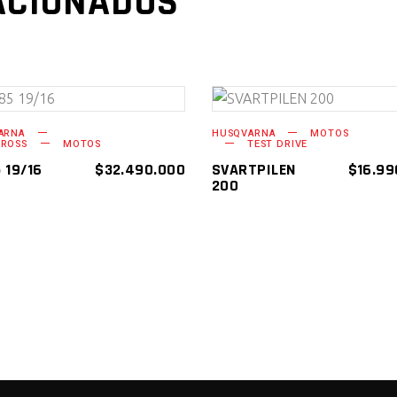
ACIONADOS
AÑADIR AL
AÑADIR AL
ARNA
HUSQVARNA
MOTOS
ROSS
MOTOS
TEST DRIVE
CARRITO
CARRITO
 19/16
$
32.490.000
SVARTPILEN
$
16.99
200