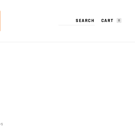
CART
0
1
NO PRODUCTS IN THE CART.
OS