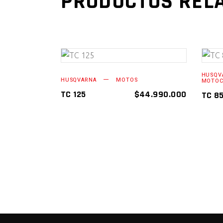
PRODUCTOS REL
AÑADIR AL
HUSQV
HUSQVARNA
MOTOS
MOTOC
CARRITO
TC 125
$
44.990.000
TC 85