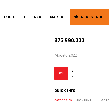
INICIO
POTENZA
MARCAS
ACCESORIOS
NORDEN 90
$
75.990.000
Modelo 2022
NORDEN
901
quantity
QUICK INFO
CATEGORIES:
HUSQVARNA
MOT