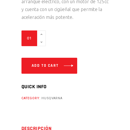
arranque electrico, con un motor de 125cc
y cuenta con un cigüeñal que permite la
aceleración más potente.
TC
125
-
2024
quantity
ADD TO CART
QUICK INFO
CATEGORY:
HUSQVARNA
DESCRIPCIÓN